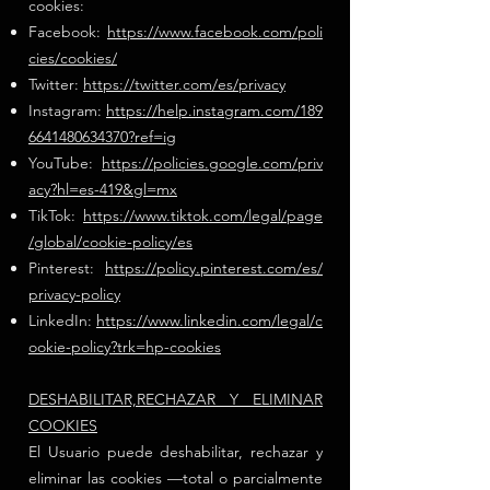
cookies:
Facebook:
https://www.facebook.com/poli
cies/cookies/
Twitter:
https://twitter.com/es/privacy
Instagram:
https://help.instagram.com/189
6641480634370?ref=ig
YouTube:
https://policies.google.com/priv
acy?hl=es-419&gl=mx
TikTok:
https://www.tiktok.com/legal/page
/global/cookie-policy/es
Pinterest:
https://policy.pinterest.com/es/
privacy-policy
LinkedIn:
https://www.linkedin.com/legal/c
ookie-policy?trk=hp-cookies
DESHABILITAR,RECHAZAR Y ELIMINAR
COOKIES
El Usuario puede deshabilitar, rechaz
ar y
eliminar las cookies —total o parcialmente