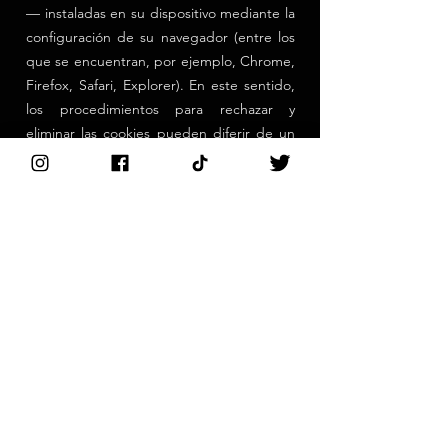
— instaladas en su dispositivo mediante la
configuración de su navegador (entre los
que se encuentran, por ejemplo, Chrome,
Firefox, Safari, Explorer). En este sentido,
los procedimientos para rechazar y
eliminar las cookies pueden diferir de un
navegador de Internet a otro. En
consecuencia, el Usuario debe acudir a las
instrucciones facilitadas por el propio
navegador de Internet que esté
utilizando. En el supuesto de que rechace
el uso de cookies —total o parcialmente—
podrá seguir usando el Sitio Web, si bien
podrá tener limitada la utilización de
algunas de las prestaciones del mismo.