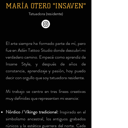
MARÍA OTERO "INSAVEN"
Tatuadora (residente)
El arte siempre ha formado parte de mí, pero
fue en Adán Tattoo Studio donde descubrí mi
verdadero camino. Empecé como aprendiz de
Insane Style, y después de años de
constancia, aprendizaje y pasión, hoy puedo
decir con orgullo que soy tatuadora residente.
Mi trabajo se centra en tres líneas creativas
muy definidas que representan mi esencia:
Nórdico / Vikingo tradicional:
Inspirado en el
simbolismo ancestral, los antiguos grabados
rúnicos y la estética guerrera del norte. Cada